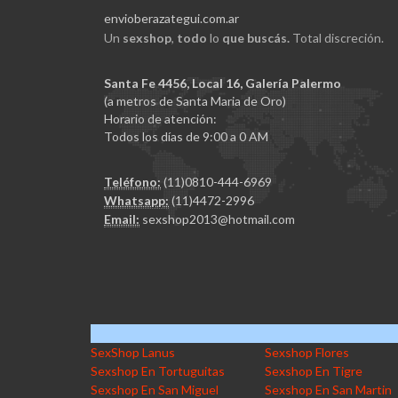
envioberazategui.com.ar
Un
sexshop
,
todo
lo
que buscás.
Total discreción.
Santa Fe 4456, Local 16, Galería Palermo
(a metros de Santa Maria de Oro)
Horario de atención:
Todos los días de 9:00 a 0 AM
Teléfono:
(11)0810-444-6969
Whatsapp:
(11)4472-2996
Email:
sexshop2013@hotmail.com
SexShop Lanus
Sexshop Flores
Sexshop En Tortuguitas
Sexshop En Tigre
Sexshop En San Miguel
Sexshop En San Martin