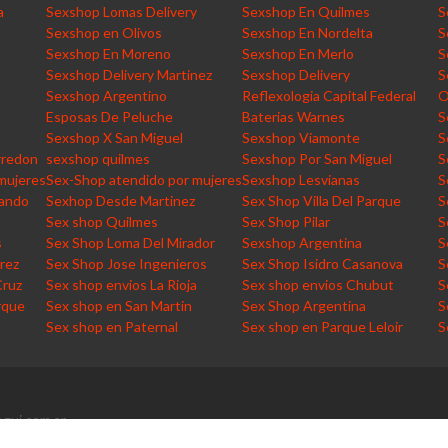
a
Sexshop Lomas Delivery
Sexshop En Quilmes
S
Sexshop en Olivos
Sexshop En Nordelta
S
Sexshop En Moreno
Sexshop En Merlo
S
Sexshop Delivery Martinez
Sexshop Delivery
S
Sexshop Argentino
Reflexologia Capital Federal
O
Esposas De Peluche
Baterias Warnes
S
Sexshop X San Miguel
Sexshop Viamonte
S
rredon
sexshop quilmes
Sexshop Por San Miguel
S
mujeres
Sex-Shop atendido por mujeres
Sexshop Lesvianas
S
nando
Sexhop Desde Martinez
Sex Shop Villa Del Parque
S
Sex shop Quilmes
Sex Shop Pilar
S
s
Sex Shop Loma Del Mirador
Sexshop Argentina
S
rez
Sex Shop Jose Ingenieros
Sex Shop Isidro Casanova
S
Cruz
Sex shop envios La Rioja
Sex shop envios Chubut
S
rque
Sex shop en San Martin
Sex Shop Argentina
S
Sex shop en Paternal
Sex shop en Parque Leloir
S
gui.com.ar