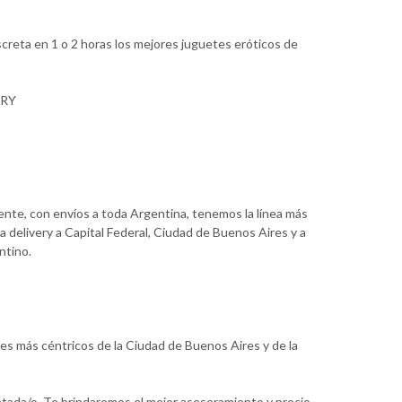
creta en 1 o 2 horas los mejores juguetes eróticos de
ERY
iente, con envíos a toda Argentina, tenemos la línea más
a delivery a Capital Federal, Ciudad de Buenos Aires y a
ntino.
res más céntricos de la Ciudad de Buenos Aires y de la
etada/o. Te brindaremos el mejor asesoramiento y precio