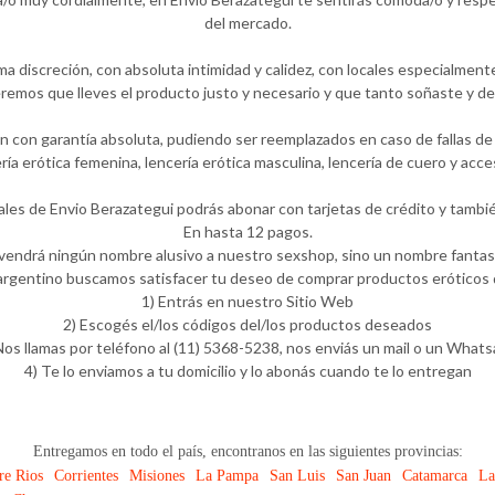
del mercado.
 discreción, con absoluta intimidad y calidez, con locales especialment
emos que lleves el producto justo y necesario y que tanto soñaste y de
 con garantía absoluta, pudiendo ser reemplazados en caso de fallas de f
ría erótica femenina, lencería erótica masculina, lencería de cuero y a
ales de Envio Berazategui podrás abonar con tarjetas de crédito y tambié
En hasta 12 pagos.
 vendrá ningún nombre alusivo a nuestro sexshop, sino un nombre fantasí
rgentino buscamos satisfacer tu deseo de comprar productos eróticos d
1) Entrás en nuestro Sitio Web
2) Escogés el/los códigos del/los productos deseados
Nos llamas por teléfono al (11) 5368-5238, nos enviás un mail o un What
4) Te lo enviamos a tu domicilio y lo abonás cuando te lo entregan
Entregamos en todo el país, encontranos en las siguientes provincias:
re Rios
Corrientes
Misiones
La Pampa
San Luis
San Juan
Catamarca
La