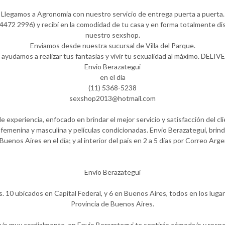
Llegamos a Agronomia con nuestro servicio de entrega puerta a puerta.
472 2996) y recibí en la comodidad de tu casa y en forma totalmente dis
nuestro sexshop.
Enviamos desde nuestra sucursal de Villa del Parque.
 ayudamos a realizar tus fantasías y vivir tu sexualidad al máximo. DELIV
Envio Berazategui
en el día
(11) 5368-5238
sexshop2013@hotmail.com
experiencia, enfocado en brindar el mejor servicio y satisfacción del cl
femenina y masculina y películas condicionadas. Envio Berazategui, brind
Buenos Aires en el día; y al interior del pais en 2 a 5 días por Correo Arge
Envio Berazategui
. 10 ubicados en Capital Federal, y 6 en Buenos Aires, todos en los luga
Provincia de Buenos Aires.
a/o muy cordialmente, en Envio Berazategui te sentirás cómoda/o y resp