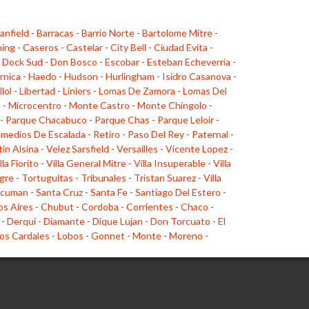
anfield
-
Barracas
-
Barrio Norte
-
Bartolome Mitre
-
ing
-
Caseros
-
Castelar
-
City Bell
-
Ciudad Evita
-
-
Dock Sud
-
Don Bosco
-
Escobar
-
Esteban Echeverria
-
rnica
-
Haedo
-
Hudson
-
Hurlingham
-
Isidro Casanova
-
llol
-
Libertad
-
Liniers
-
Lomas De Zamora
-
Lomas Del
o
-
Microcentro
-
Monte Castro
-
Monte Chingolo
-
-
Parque Chacabuco
-
Parque Chas
-
Parque Leloir
-
medios De Escalada
-
Retiro
-
Paso Del Rey
-
Paternal
-
tin Alsina
-
Velez Sarsfield
-
Versailles
-
Vicente Lopez
-
lla Fiorito
-
Villa General Mitre
-
Villa Insuperable
-
Villa
gre
-
Tortuguitas
-
Tribunales
-
Tristan Suarez
-
Villa
cuman
-
Santa Cruz
-
Santa Fe
-
Santiago Del Estero
-
s Aires
-
Chubut
-
Cordoba
-
Corrientes
-
Chaco
-
-
Derqui
-
Diamante
-
Dique Lujan
-
Don Torcuato
-
El
os Cardales
-
Lobos
-
Gonnet
-
Monte
-
Moreno
-