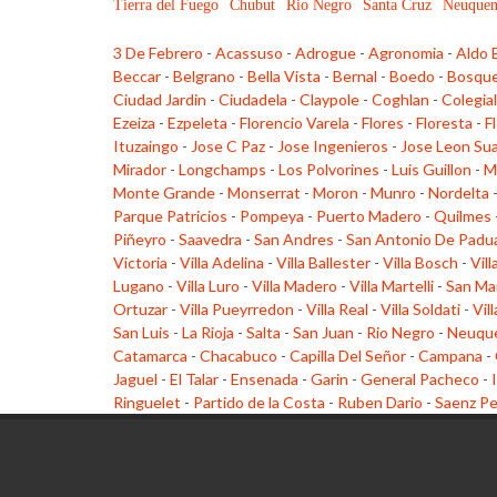
Tierra del Fuego
Chubut
Rio Negro
Santa Cruz
Neuque
3 De Febrero
-
Acassuso
-
Adrogue
-
Agronomia
-
Aldo 
Beccar
-
Belgrano
-
Bella Vista
-
Bernal
-
Boedo
-
Bosqu
Ciudad Jardin
-
Ciudadela
-
Claypole
-
Coghlan
-
Colegia
Ezeiza
-
Ezpeleta
-
Florencio Varela
-
Flores
-
Floresta
-
F
Ituzaingo
-
Jose C Paz
-
Jose Ingenieros
-
Jose Leon Su
Mirador
-
Longchamps
-
Los Polvorines
-
Luis Guillon
-
M
Monte Grande
-
Monserrat
-
Moron
-
Munro
-
Nordelta
Parque Patricios
-
Pompeya
-
Puerto Madero
-
Quilmes
Piñeyro
-
Saavedra
-
San Andres
-
San Antonio De Padu
Victoria
-
Villa Adelina
-
Villa Ballester
-
Villa Bosch
-
Vill
Lugano
-
Villa Luro
-
Villa Madero
-
Villa Martelli
-
San Ma
Ortuzar
-
Villa Pueyrredon
-
Villa Real
-
Villa Soldati
-
Vil
San Luis
-
La Rioja
-
Salta
-
San Juan
-
Rio Negro
-
Neuqu
Catamarca
-
Chacabuco
-
Capilla Del Señor
-
Campana
-
Jaguel
-
El Talar
-
Ensenada
-
Garin
-
General Pacheco
-
Ringuelet
-
Partido de la Costa
-
Ruben Dario
-
Saenz P