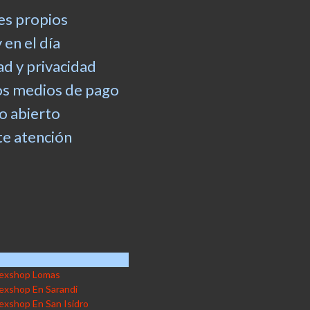
es propios
 en el día
d y privacidad
os medios de pago
 abierto
e atención
exshop Lomas
exshop En Sarandi
exshop En San Isidro