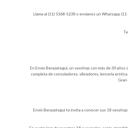
Llama al (11) 5368-5238 o envíanos un Whatsapp (11 4
Te
En Envio Berazategui, un sexshop con más de 30 años de 
completa de consoladores, vibradores, lencería erótica 
Gran 
Envio Berazategui te invita a conocer sus 18 sexshops
En cualquiera de nuestras 18 sucursales, serás atendid