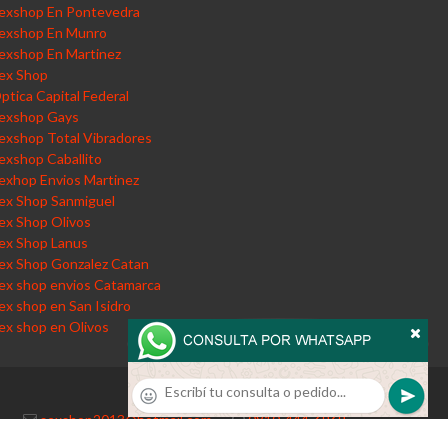
exshop En Pontevedra
exshop En Munro
exshop En Martinez
ex Shop
ptica Capital Federal
exshop Gays
exshop Total Vibradores
exshop Caballito
exhop Envios Martinez
ex Shop Sanmiguel
ex Shop Olivos
ex Shop Lanus
ex Shop Gonzalez Catan
ex shop envios Catamarca
ex shop en San Isidro
ex shop en Olivos
sexshop2013@hotmail.com
·
0810-444-6969