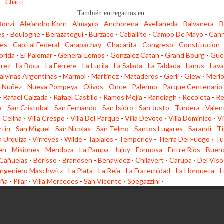
n
Chaco
También entregamos en:
Bonzi
-
Alejandro Korn
-
Almagro
-
Anchorena
-
Avellaneda
-
Balvanera
-
B
es
-
Boulogne
-
Berazategui
-
Burzaco
-
Caballito
-
Campo De Mayo
-
Cann
les
-
Capital Federal
-
Carapachay
-
Chacarita
-
Congreso
-
Constitucion
lorida
-
El Palomar
-
General Lemos
-
Gonzalez Catan
-
Grand Bourg
-
Gue
arez
-
La Boca
-
La Ferrere
-
La Lucila
-
La Salada
-
La Tablada
-
Lanus
-
Lava
alvinas Argentinas
-
Marmol
-
Martinez
-
Mataderos
-
Gerli
-
Glew
-
Merl
-
Nuñez
-
Nueva Pompeya
-
Olivos
-
Once
-
Palermo
-
Parque Centenario
-
Rafael Calzada
-
Rafael Castillo
-
Ramos Mejia
-
Ranelagh
-
Recoleta
-
Re
a
-
San Cristobal
-
San Fernando
-
San Isidro
-
San Justo
-
Turdera
-
Valen
a Celina
-
Villa Crespo
-
Villa Del Parque
-
Villa Devoto
-
Villa Dominico
-
Vi
rtin
-
San Miguel
-
San Nicolas
-
San Telmo
-
Santos Lugares
-
Sarandi
-
Ti
la Urquiza
-
Virreyes
-
Wilde
-
Tapiales
-
Temperley
-
Tierra Del Fuego
-
Tu
en
-
Misiones
-
Mendoza
-
La Pampa
-
Jujuy
-
Formosa
-
Entre Rios
-
Bueno
Cañuelas
-
Berisso
-
Brandsen
-
Benavidez
-
Chilavert
-
Carupa
-
Del Viso
Ingeniero Maschwitz
-
La Plata
-
La Reja
-
La Fraternidad
-
La Horqueta
-
L
eña
-
Pilar
-
Villa Mercedes
-
San Vicente
-
Spegazzini
-