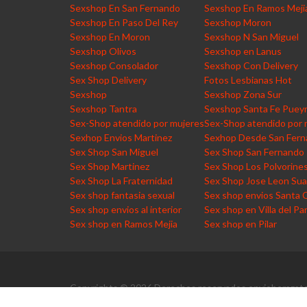
Sexshop En San Fernando
Sexshop En Ramos Meji
Sexshop En Paso Del Rey
Sexshop Moron
Sexshop En Moron
Sexshop N San Miguel
Sexshop Olivos
Sexshop en Lanus
Sexshop Consolador
Sexshop Con Delivery
Sex Shop Delivery
Fotos Lesbianas Hot
Sexshop
Sexshop Zona Sur
Sexshop Tantra
Sexshop Santa Fe Puey
Sex-Shop atendido por mujeres
Sex-Shop atendido por 
Sexhop Envios Martinez
Sexhop Desde San Fer
Sex Shop San Miguel
Sex Shop San Fernando
Sex Shop Martinez
Sex Shop Los Polvorine
Sex Shop La Fraternidad
Sex Shop Jose Leon Sua
Sex shop fantasia sexual
Sex shop envios Santa 
Sex shop envios al interior
Sex shop en Villa del Pa
Sex shop en Ramos Mejia
Sex shop en Pilar
Copyrights © 2026 Derechos reservados envioberazate