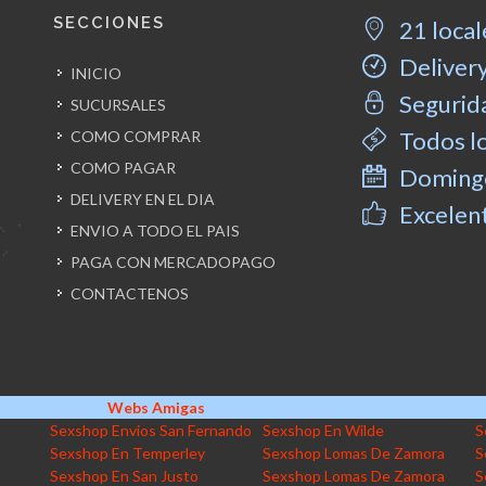
SECCIONES
21 local
Delivery
INICIO
Segurida
SUCURSALES
Todos l
COMO COMPRAR
COMO PAGAR
Domingo
DELIVERY EN EL DIA
Excelent
ENVIO A TODO EL PAIS
PAGA CON MERCADOPAGO
CONTACTENOS
Webs Amigas
Sexshop Envios San Fernando
Sexshop En Wilde
S
Sexshop En Temperley
Sexshop Lomas De Zamora
S
Sexshop En San Justo
Sexshop Lomas De Zamora
S