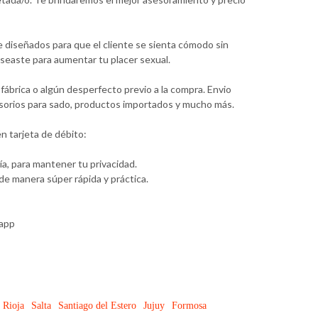
e diseñados para que el cliente se sienta cómodo sin
seaste para aumentar tu placer sexual.
ábrica o algún desperfecto previo a la compra. Envio
ccesorios para sado, productos importados y mucho más.
n tarjeta de débito:
a, para mantener tu privacidad.
e manera súper rápida y práctica.
sapp
 Rioja
Salta
Santiago del Estero
Jujuy
Formosa