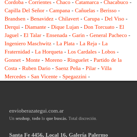
Cordoba
-
Corrientes
-
Chaco
-
Catamarca
-
Chacabuco
-
Capilla Del Señor
-
Campana
-
Cañuelas
-
Berisso
-
Brandsen
-
Benavidez
-
Chilavert
-
Carupa
-
Del Viso
-
Derqui
-
Diamante
-
Dique Lujan
-
Don Torcuato
-
El
Jaguel
-
El Talar
-
Ensenada
-
Garin
-
General Pacheco
-
Ingeniero Maschwitz
-
La Plata
-
La Reja
-
La
Fraternidad
-
La Horqueta
-
Los Cardales
-
Lobos
-
Gonnet
-
Monte
-
Moreno
-
Ringuelet
-
Partido de la
Costa
-
Ruben Dario
-
Saenz Peña
-
Pilar
-
Villa
Mercedes
-
San Vicente
-
Spegazzini
-
envioberazategui.com.ar
Un
sexshop
,
todo
lo
que buscás.
Total discreción.
Santa Fe 4456, Local 16, Galería Palermo