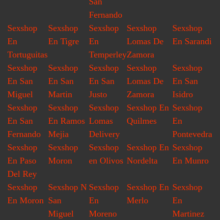
San
Fernando
Sexshop
Sexshop
Sexshop
Sexshop
Sexshop
En
En Tigre
En
Lomas De
En Sarandi
Tortuguitas
Temperley
Zamora
Sexshop
Sexshop
Sexshop
Sexshop
Sexshop
En San
En San
En San
Lomas De
En San
Miguel
Martin
Justo
Zamora
Isidro
Sexshop
Sexshop
Sexshop
Sexshop En
Sexshop
En San
En Ramos
Lomas
Quilmes
En
Fernando
Mejia
Delivery
Pontevedra
Sexshop
Sexshop
Sexshop
Sexshop En
Sexshop
En Paso
Moron
en Olivos
Nordelta
En Munro
Del Rey
Sexshop
Sexshop N
Sexshop
Sexshop En
Sexshop
En Moron
San
En
Merlo
En
Miguel
Moreno
Martinez