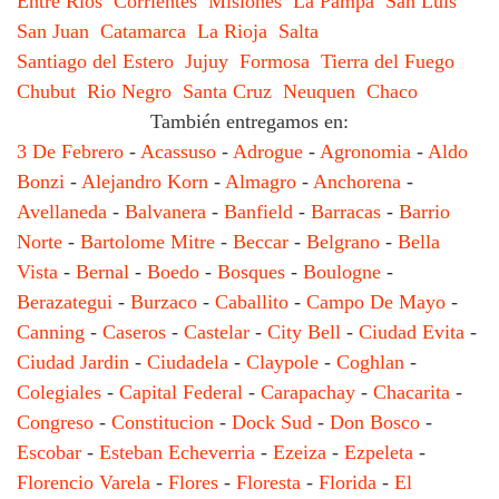
Entre Rios
Corrientes
Misiones
La Pampa
San Luis
San Juan
Catamarca
La Rioja
Salta
Santiago del Estero
Jujuy
Formosa
Tierra del Fuego
Chubut
Rio Negro
Santa Cruz
Neuquen
Chaco
También entregamos en:
3 De Febrero
-
Acassuso
-
Adrogue
-
Agronomia
-
Aldo
Bonzi
-
Alejandro Korn
-
Almagro
-
Anchorena
-
Avellaneda
-
Balvanera
-
Banfield
-
Barracas
-
Barrio
Norte
-
Bartolome Mitre
-
Beccar
-
Belgrano
-
Bella
Vista
-
Bernal
-
Boedo
-
Bosques
-
Boulogne
-
Berazategui
-
Burzaco
-
Caballito
-
Campo De Mayo
-
Canning
-
Caseros
-
Castelar
-
City Bell
-
Ciudad Evita
-
Ciudad Jardin
-
Ciudadela
-
Claypole
-
Coghlan
-
Colegiales
-
Capital Federal
-
Carapachay
-
Chacarita
-
Congreso
-
Constitucion
-
Dock Sud
-
Don Bosco
-
Escobar
-
Esteban Echeverria
-
Ezeiza
-
Ezpeleta
-
Florencio Varela
-
Flores
-
Floresta
-
Florida
-
El