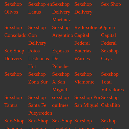
Sexshop
Sexshop en
Sexshop
Sexshop
Sex Shop
Olivos
Lanus
Delivery
Delivery
Martinez
Sexshop
Sexshop
Sexshop
Reflexologia
Optica
Consolador
Con
Argentino
Capital
Capital
Delivery
Federal
Federal
Sex Shop
Fotos
Esposas
Baterias
Sexshop
Delivery
Lesbianas
De
Warnes
Gays
Hot
Peluche
Sexshop
Sexshop
Sexshop
Sexshop
Sexshop
Zona Sur
X San
Viamonte
Total
Miguel
Vibradores
Sexshop
Sexshop
sexshop
Sexshop Por
Sexshop
Tantra
Santa Fe
quilmes
San Miguel
Caballito
Pueyrredon
Sex-Shop
Sex-Shop
Sex-Shop
Sexshop
Sexhop
atendido
atendido
atendido
Lesvianas
Envios