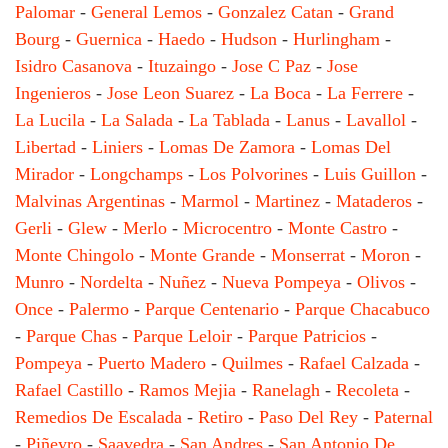
Palomar
-
General Lemos
-
Gonzalez Catan
-
Grand
Bourg
-
Guernica
-
Haedo
-
Hudson
-
Hurlingham
-
Isidro Casanova
-
Ituzaingo
-
Jose C Paz
-
Jose
Ingenieros
-
Jose Leon Suarez
-
La Boca
-
La Ferrere
-
La Lucila
-
La Salada
-
La Tablada
-
Lanus
-
Lavallol
-
Libertad
-
Liniers
-
Lomas De Zamora
-
Lomas Del
Mirador
-
Longchamps
-
Los Polvorines
-
Luis Guillon
-
Malvinas Argentinas
-
Marmol
-
Martinez
-
Mataderos
-
Gerli
-
Glew
-
Merlo
-
Microcentro
-
Monte Castro
-
Monte Chingolo
-
Monte Grande
-
Monserrat
-
Moron
-
Munro
-
Nordelta
-
Nuñez
-
Nueva Pompeya
-
Olivos
-
Once
-
Palermo
-
Parque Centenario
-
Parque Chacabuco
-
Parque Chas
-
Parque Leloir
-
Parque Patricios
-
Pompeya
-
Puerto Madero
-
Quilmes
-
Rafael Calzada
-
Rafael Castillo
-
Ramos Mejia
-
Ranelagh
-
Recoleta
-
Remedios De Escalada
-
Retiro
-
Paso Del Rey
-
Paternal
-
Piñeyro
-
Saavedra
-
San Andres
-
San Antonio De