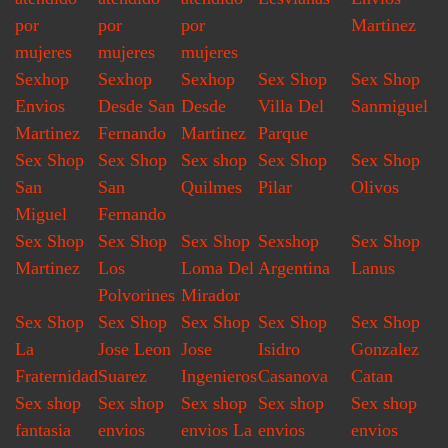
por
por
por
Martinez
mujeres
mujeres
mujeres
Sexhop
Sexhop
Sexhop
Sex Shop
Sex Shop
Envios
Desde San
Desde
Villa Del
Sanmiguel
Martinez
Fernando
Martinez
Parque
Sex Shop
Sex Shop
Sex shop
Sex Shop
Sex Shop
San
San
Quilmes
Pilar
Olivos
Miguel
Fernando
Sex Shop
Sex Shop
Sex Shop
Sexshop
Sex Shop
Martinez
Los
Loma Del
Argentina
Lanus
Polvorines
Mirador
Sex Shop
Sex Shop
Sex Shop
Sex Shop
Sex Shop
La
Jose Leon
Jose
Isidro
Gonzalez
Fraternidad
Suarez
Ingenieros
Casanova
Catan
Sex shop
Sex shop
Sex shop
Sex shop
Sex shop
fantasia
envios
envios La
envios
envios