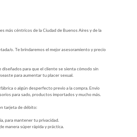
res más céntricos de la Ciudad de Buenos Aires y de la
etada/o. Te brindaremos el mejor asesoramiento y precio
e diseñados para que el cliente se sienta cómodo sin
seaste para aumentar tu placer sexual.
ábrica o algún desperfecto previo a la compra. Envio
ccesorios para sado, productos importados y mucho más.
n tarjeta de débito:
a, para mantener tu privacidad.
e manera súper rápida y práctica.