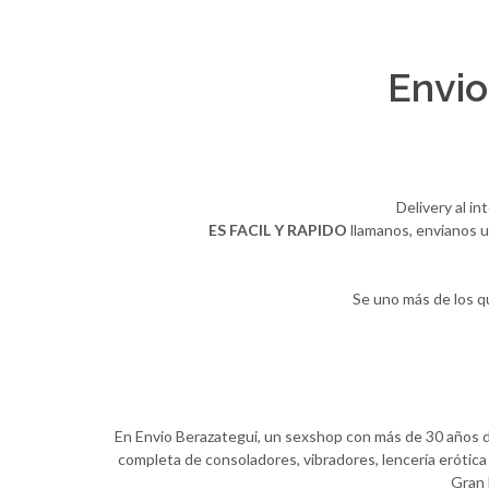
Envio
Delivery al i
ES FACIL Y RAPIDO
llamanos, envianos u
Se uno más de los q
En Envio Berazategui, un sexshop con más de 30 años de 
completa de consoladores, vibradores, lencería erótica 
Gran 