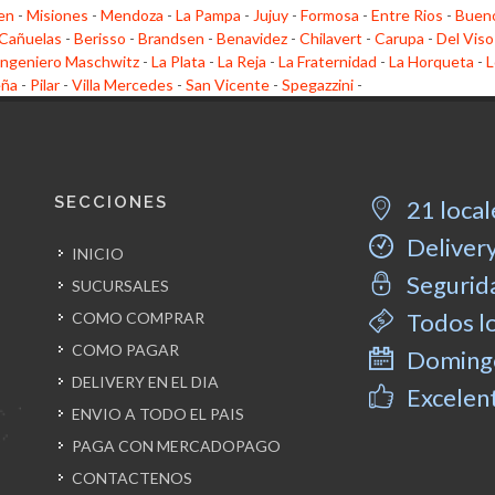
en
-
Misiones
-
Mendoza
-
La Pampa
-
Jujuy
-
Formosa
-
Entre Rios
-
Bueno
Cañuelas
-
Berisso
-
Brandsen
-
Benavidez
-
Chilavert
-
Carupa
-
Del Viso
Ingeniero Maschwitz
-
La Plata
-
La Reja
-
La Fraternidad
-
La Horqueta
-
L
eña
-
Pilar
-
Villa Mercedes
-
San Vicente
-
Spegazzini
-
SECCIONES
21 local
Delivery
INICIO
Segurida
SUCURSALES
Todos l
COMO COMPRAR
COMO PAGAR
Domingo
DELIVERY EN EL DIA
Excelent
ENVIO A TODO EL PAIS
PAGA CON MERCADOPAGO
CONTACTENOS