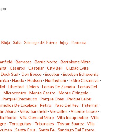
sapp
 Rioja
Salta
Santiago del Estero
Jujuy
Formosa
anfield
-
Barracas
-
Barrio Norte
-
Bartolome Mitre
-
ing
-
Caseros
-
Castelar
-
City Bell
-
Ciudad Evita
-
-
Dock Sud
-
Don Bosco
-
Escobar
-
Esteban Echeverria
-
rnica
-
Haedo
-
Hudson
-
Hurlingham
-
Isidro Casanova
-
llol
-
Libertad
-
Liniers
-
Lomas De Zamora
-
Lomas Del
o
-
Microcentro
-
Monte Castro
-
Monte Chingolo
-
-
Parque Chacabuco
-
Parque Chas
-
Parque Leloir
-
medios De Escalada
-
Retiro
-
Paso Del Rey
-
Paternal
-
tin Alsina
-
Velez Sarsfield
-
Versailles
-
Vicente Lopez
-
lla Fiorito
-
Villa General Mitre
-
Villa Insuperable
-
Villa
gre
-
Tortuguitas
-
Tribunales
-
Tristan Suarez
-
Villa
cuman
-
Santa Cruz
-
Santa Fe
-
Santiago Del Estero
-