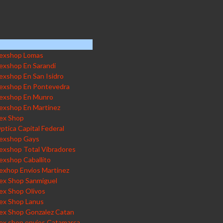
exshop Lomas
exshop En Sarandi
exshop En San Isidro
exshop En Pontevedra
exshop En Munro
exshop En Martinez
ex Shop
ptica Capital Federal
exshop Gays
exshop Total Vibradores
exshop Caballito
exhop Envios Martinez
ex Shop Sanmiguel
ex Shop Olivos
ex Shop Lanus
ex Shop Gonzalez Catan
ex shop envios Catamarca