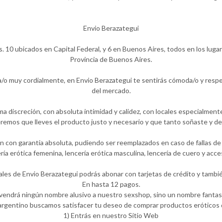
Envio Berazategui
. 10 ubicados en Capital Federal, y 6 en Buenos Aires, todos en los luga
Provincia de Buenos Aires.
a/o muy cordialmente, en Envio Berazategui te sentirás cómoda/o y resp
del mercado.
 discreción, con absoluta intimidad y calidez, con locales especialment
emos que lleves el producto justo y necesario y que tanto soñaste y de
 con garantía absoluta, pudiendo ser reemplazados en caso de fallas de f
ría erótica femenina, lencería erótica masculina, lencería de cuero y a
ales de Envio Berazategui podrás abonar con tarjetas de crédito y tambié
En hasta 12 pagos.
 vendrá ningún nombre alusivo a nuestro sexshop, sino un nombre fantasí
rgentino buscamos satisfacer tu deseo de comprar productos eróticos d
1) Entrás en nuestro Sitio Web