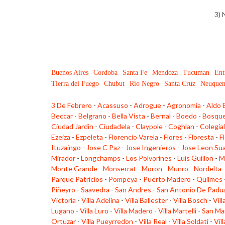
3) 
Buenos Aires
Cordoba
Santa Fe
Mendoza
Tucuman
Ent
Tierra del Fuego
Chubut
Rio Negro
Santa Cruz
Neuque
3 De Febrero
-
Acassuso
-
Adrogue
-
Agronomia
-
Aldo 
Beccar
-
Belgrano
-
Bella Vista
-
Bernal
-
Boedo
-
Bosqu
Ciudad Jardin
-
Ciudadela
-
Claypole
-
Coghlan
-
Colegia
Ezeiza
-
Ezpeleta
-
Florencio Varela
-
Flores
-
Floresta
-
F
Ituzaingo
-
Jose C Paz
-
Jose Ingenieros
-
Jose Leon Su
Mirador
-
Longchamps
-
Los Polvorines
-
Luis Guillon
-
M
Monte Grande
-
Monserrat
-
Moron
-
Munro
-
Nordelta
Parque Patricios
-
Pompeya
-
Puerto Madero
-
Quilmes
Piñeyro
-
Saavedra
-
San Andres
-
San Antonio De Padu
Victoria
-
Villa Adelina
-
Villa Ballester
-
Villa Bosch
-
Vill
Lugano
-
Villa Luro
-
Villa Madero
-
Villa Martelli
-
San Ma
Ortuzar
-
Villa Pueyrredon
-
Villa Real
-
Villa Soldati
-
Vil