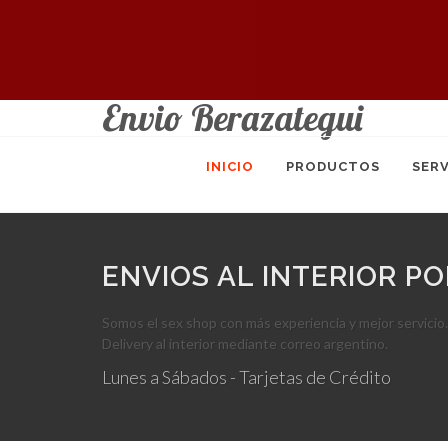
Envio Berazategui
INICIO
PRODUCTOS
SERV
ENVIOS AL INTERIOR P
Somos el sex shop con más experiencia y mejor servicio.
Delivery al interior mediante correo argentino.
Lunes a Sábados - Tarjetas de Crédito