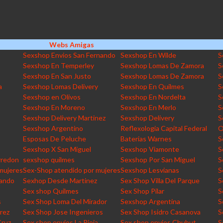
Webs Amigas
Sexshop Envios San Fernando
Sexshop En Wilde
S
Sexshop En Temperley
Sexshop Lomas De Zamora
S
Sexshop En San Justo
Sexshop Lomas De Zamora
S
a
Sexshop Lomas Delivery
Sexshop En Quilmes
S
Sexshop en Olivos
Sexshop En Nordelta
S
Sexshop En Moreno
Sexshop En Merlo
S
Sexshop Delivery Martinez
Sexshop Delivery
S
Sexshop Argentino
Reflexologia Capital Federal
O
Esposas De Peluche
Baterias Warnes
S
Sexshop X San Miguel
Sexshop Viamonte
S
rredon
sexshop quilmes
Sexshop Por San Miguel
S
mujeres
Sex-Shop atendido por mujeres
Sexshop Lesvianas
S
nando
Sexhop Desde Martinez
Sex Shop Villa Del Parque
S
Sex shop Quilmes
Sex Shop Pilar
S
s
Sex Shop Loma Del Mirador
Sexshop Argentina
S
rez
Sex Shop Jose Ingenieros
Sex Shop Isidro Casanova
S
Cruz
Sex shop envios La Rioja
Sex shop envios Chubut
S