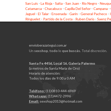
San Luis
-
La Rioja
-
Salta
-
San Juan
-
Rio Negro
-
Neuqu
Catamarca
-
Chacabuco
-
Capilla Del Señor
-
Campana
-
Jaguel
-
El Talar
-
Ensenada
-
Garin
-
General Pacheco
-
Ringuelet
-
Partido de la Costa
-
Ruben Dario
-
Saenz P
envioberazategui.com.ar
Un
sexshop
,
todo
lo
que buscás.
Total discreción.
Santa Fe 4456, Local 16, Galería Palermo
(a metros de Santa Maria de Oro)
Horario de atención:
Todos los días de 9:00 a 0 AM
Teléfono:
(11)0810-444-6969
Whatsapp:
(11)4472-2996
Email:
sexshop2013@hotmail.com