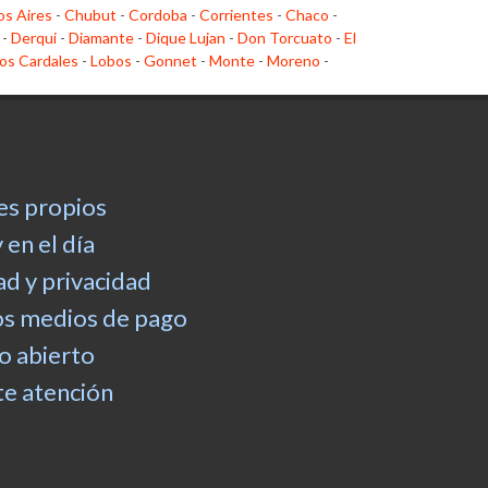
s Aires
-
Chubut
-
Cordoba
-
Corrientes
-
Chaco
-
-
Derqui
-
Diamante
-
Dique Lujan
-
Don Torcuato
-
El
os Cardales
-
Lobos
-
Gonnet
-
Monte
-
Moreno
-
es propios
 en el día
d y privacidad
os medios de pago
 abierto
e atención