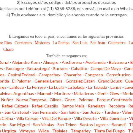
2) Escogés el/los códigos del/los productos deseados
Nos llamas por teléfono al (11) 5368-5238, nos enviás un mail o un What
4) Te lo enviamos a tu domicilio y lo abonás cuando te lo entregan
Entregamos en todo el país, encontranos en las siguientes provincias:
re Rios
Corrientes
Misiones
La Pampa
San Luis
San Juan
Catamarca
La
n
Chaco
También entregamos en:
Bonzi
-
Alejandro Korn
-
Almagro
-
Anchorena
-
Avellaneda
-
Balvanera
-
B
es
-
Boulogne
-
Berazategui
-
Burzaco
-
Caballito
-
Campo De Mayo
-
Cann
les
-
Capital Federal
-
Carapachay
-
Chacarita
-
Congreso
-
Constitucion
lorida
-
El Palomar
-
General Lemos
-
Gonzalez Catan
-
Grand Bourg
-
Gue
arez
-
La Boca
-
La Ferrere
-
La Lucila
-
La Salada
-
La Tablada
-
Lanus
-
Lava
alvinas Argentinas
-
Marmol
-
Martinez
-
Mataderos
-
Gerli
-
Glew
-
Merl
-
Nuñez
-
Nueva Pompeya
-
Olivos
-
Once
-
Palermo
-
Parque Centenario
-
Rafael Calzada
-
Rafael Castillo
-
Ramos Mejia
-
Ranelagh
-
Recoleta
-
Re
a
-
San Cristobal
-
San Fernando
-
San Isidro
-
San Justo
-
Turdera
-
Valen
a Celina
-
Villa Crespo
-
Villa Del Parque
-
Villa Devoto
-
Villa Dominico
-
Vi
rtin
-
San Miguel
-
San Nicolas
-
San Telmo
-
Santos Lugares
-
Sarandi
-
Ti
la Urquiza
-
Virreyes
-
Wilde
-
Tapiales
-
Temperley
-
Tierra Del Fuego
-
Tu