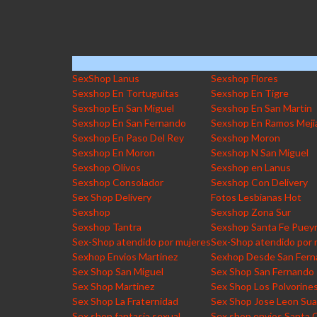
SexShop Lanus
Sexshop Flores
Sexshop En Tortuguitas
Sexshop En Tigre
Sexshop En San Miguel
Sexshop En San Martin
Sexshop En San Fernando
Sexshop En Ramos Meji
Sexshop En Paso Del Rey
Sexshop Moron
Sexshop En Moron
Sexshop N San Miguel
Sexshop Olivos
Sexshop en Lanus
Sexshop Consolador
Sexshop Con Delivery
Sex Shop Delivery
Fotos Lesbianas Hot
Sexshop
Sexshop Zona Sur
Sexshop Tantra
Sexshop Santa Fe Puey
Sex-Shop atendido por mujeres
Sex-Shop atendido por 
Sexhop Envios Martinez
Sexhop Desde San Fer
Sex Shop San Miguel
Sex Shop San Fernando
Sex Shop Martinez
Sex Shop Los Polvorine
Sex Shop La Fraternidad
Sex Shop Jose Leon Sua
Sex shop fantasia sexual
Sex shop envios Santa 