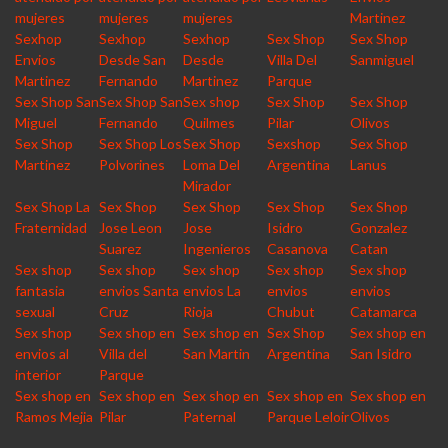
mujeres
mujeres
mujeres
Martinez
Sexhop
Sexhop
Sexhop
Sex Shop
Sex Shop
Envios
Desde San
Desde
Villa Del
Sanmiguel
Martinez
Fernando
Martinez
Parque
Sex Shop San
Sex Shop San
Sex shop
Sex Shop
Sex Shop
Miguel
Fernando
Quilmes
Pilar
Olivos
Sex Shop
Sex Shop Los
Sex Shop
Sexshop
Sex Shop
Martinez
Polvorines
Loma Del
Argentina
Lanus
Mirador
Sex Shop La
Sex Shop
Sex Shop
Sex Shop
Sex Shop
Fraternidad
Jose Leon
Jose
Isidro
Gonzalez
Suarez
Ingenieros
Casanova
Catan
Sex shop
Sex shop
Sex shop
Sex shop
Sex shop
fantasia
envios Santa
envios La
envios
envios
sexual
Cruz
Rioja
Chubut
Catamarca
Sex shop
Sex shop en
Sex shop en
Sex Shop
Sex shop en
envios al
Villa del
San Martin
Argentina
San Isidro
interior
Parque
Sex shop en
Sex shop en
Sex shop en
Sex shop en
Sex shop en
Ramos Mejia
Pilar
Paternal
Parque Leloir
Olivos