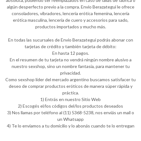
absoluta, pudiendo ser reemplazados en caso de fallas de fábrica o
algún desperfecto previo a la compra. Envio Berazategui le ofrece
consoladores, vibradores, lencería erótica femenina, lencería
erótica masculina, lencería de cuero y accesorios para sado,
productos importados y mucho más.
En todas las sucursales de Envio Berazategui podrás abonar con
tarjetas de crédito y también tarjeta de débito:
En hasta 12 pagos.
En el resumen de tu tarjeta no vendrá ningún nombre alusivo a
nuestro sexshop, sino un nombre fantasía, para mantener tu
privacidad.
Como sexshop líder del mercado argentino buscamos satisfacer tu
deseo de comprar productos eróticos de manera súper rápida y
práctica.
1) Entrás en nuestro Sitio Web
2) Escogés el/los códigos del/los productos deseados
3) Nos llamas por teléfono al (11) 5368-5238, nos enviás un mail o
un Whatsapp
4) Te lo enviamos a tu domicilio y lo abonás cuando te lo entregan