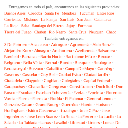
Entregamos en todo el país, encontranos en las siguientes provincias:
Buenos Aires
Cordoba
Santa Fe
Mendoza
Tucuman
Entre Rios
Corrientes
Misiones
La Pampa
San Luis
San Juan
Catamarca
La Rioja
Salta
Santiago del Estero
Jujuy
Formosa
Tierra del Fuego
Chubut
Rio Negro
Santa Cruz
Neuquen
Chaco
También entregamos en:
3 De Febrero
-
Acassuso
-
Adrogue
-
Agronomia
-
Aldo Bonzi
-
Alejandro Korn
-
Almagro
-
Anchorena
-
Avellaneda
-
Balvanera
-
Banfield
-
Barracas
-
Barrio Norte
-
Bartolome Mitre
-
Beccar
-
Belgrano
-
Bella Vista
-
Bernal
-
Boedo
-
Bosques
-
Boulogne
-
Berazategui
-
Burzaco
-
Caballito
-
Campo De Mayo
-
Canning
-
Caseros
-
Castelar
-
City Bell
-
Ciudad Evita
-
Ciudad Jardin
-
Ciudadela
-
Claypole
-
Coghlan
-
Colegiales
-
Capital Federal
-
Carapachay
-
Chacarita
-
Congreso
-
Constitucion
-
Dock Sud
-
Don
Bosco
-
Escobar
-
Esteban Echeverria
-
Ezeiza
-
Ezpeleta
-
Florencio
Varela
-
Flores
-
Floresta
-
Florida
-
El Palomar
-
General Lemos
-
Gonzalez Catan
-
Grand Bourg
-
Guernica
-
Haedo
-
Hudson
-
Hurlingham
-
Isidro Casanova
-
Ituzaingo
-
Jose C Paz
-
Jose
Ingenieros
-
Jose Leon Suarez
-
La Boca
-
La Ferrere
-
La Lucila
-
La
Salada
-
La Tablada
-
Lanus
-
Lavallol
-
Libertad
-
Liniers
-
Lomas De