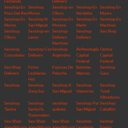
Fernando
Delivery
Sexshop En
Sexshop
Sexshop en
Sexshop En
Sexshop En
Paso Del Rey
Moron
Olivos
Nordelta
Munro
Sexshop En
Sexshop N
Sexshop En
Sexshop En
Sexshop En
Moron
San Miguel
Moreno
Merlo
Martinez
Sexshop
Sexshop en
Sexshop
Sexshop
Sex Shop
Olivos
Lanus
Delivery
Delivery
Martinez
Sexshop
Sexshop Con
Sexshop
Reflexologia
Optica
Consolador
Delivery
Argentino
Capital
Capital
Federal
Federal
Sex Shop
Fotos
Esposas De
Baterias
Sexshop
Delivery
Lesbianas
Peluche
Warnes
Gays
Hot
Sexshop
Sexshop
Sexshop X
Sexshop
Sexshop
Zona Sur
San Miguel
Viamonte
Total
Vibradores
Sexshop
Sexshop
sexshop
Sexshop Por
Sexshop
Tantra
Santa Fe
quilmes
San Miguel
Caballito
Pueyrredon
Sex-Shop
Sex-Shop
Sex-Shop
Sexshop
Sexhop
atendido por
atendido por
atendido por
Lesvianas
Envios