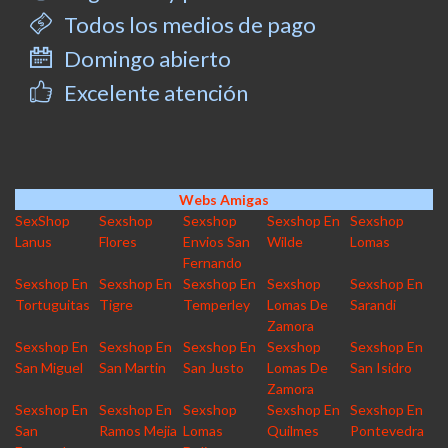
Todos los medios de pago
Domingo abierto
Excelente atención
Webs Amigas
SexShop
Sexshop
Sexshop
Sexshop En
Sexshop
Lanus
Flores
Envios San
Wilde
Lomas
Fernando
Sexshop En
Sexshop En
Sexshop En
Sexshop
Sexshop En
Tortuguitas
Tigre
Temperley
Lomas De
Sarandi
Zamora
Sexshop En
Sexshop En
Sexshop En
Sexshop
Sexshop En
San Miguel
San Martin
San Justo
Lomas De
San Isidro
Zamora
Sexshop En
Sexshop En
Sexshop
Sexshop En
Sexshop En
San
Ramos Mejia
Lomas
Quilmes
Pontevedra