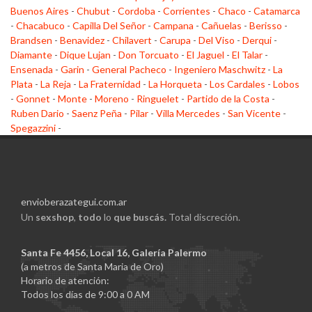
Buenos Aires
-
Chubut
-
Cordoba
-
Corrientes
-
Chaco
-
Catamarca
-
Chacabuco
-
Capilla Del Señor
-
Campana
-
Cañuelas
-
Berisso
-
Brandsen
-
Benavidez
-
Chilavert
-
Carupa
-
Del Viso
-
Derqui
-
Diamante
-
Dique Lujan
-
Don Torcuato
-
El Jaguel
-
El Talar
-
Ensenada
-
Garin
-
General Pacheco
-
Ingeniero Maschwitz
-
La
Plata
-
La Reja
-
La Fraternidad
-
La Horqueta
-
Los Cardales
-
Lobos
-
Gonnet
-
Monte
-
Moreno
-
Ringuelet
-
Partido de la Costa
-
Ruben Dario
-
Saenz Peña
-
Pilar
-
Villa Mercedes
-
San Vicente
-
Spegazzini
-
envioberazategui.com.ar
Un
sexshop
,
todo
lo
que buscás.
Total discreción.
Santa Fe 4456, Local 16, Galería Palermo
(a metros de Santa Maria de Oro)
Horario de atención:
Todos los días de 9:00 a 0 AM