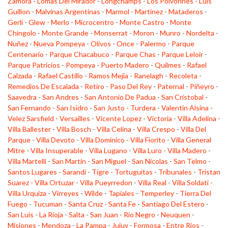
Zamora
-
Lomas Del Mirador
-
Longchamps
-
Los Polvorines
-
Luis
Guillon
-
Malvinas Argentinas
-
Marmol
-
Martinez
-
Mataderos
-
Gerli
-
Glew
-
Merlo
-
Microcentro
-
Monte Castro
-
Monte
Chingolo
-
Monte Grande
-
Monserrat
-
Moron
-
Munro
-
Nordelta
-
Nuñez
-
Nueva Pompeya
-
Olivos
-
Once
-
Palermo
-
Parque
Centenario
-
Parque Chacabuco
-
Parque Chas
-
Parque Leloir
-
Parque Patricios
-
Pompeya
-
Puerto Madero
-
Quilmes
-
Rafael
Calzada
-
Rafael Castillo
-
Ramos Mejia
-
Ranelagh
-
Recoleta
-
Remedios De Escalada
-
Retiro
-
Paso Del Rey
-
Paternal
-
Piñeyro
-
Saavedra
-
San Andres
-
San Antonio De Padua
-
San Cristobal
-
San Fernando
-
San Isidro
-
San Justo
-
Turdera
-
Valentin Alsina
-
Velez Sarsfield
-
Versailles
-
Vicente Lopez
-
Victoria
-
Villa Adelina
-
Villa Ballester
-
Villa Bosch
-
Villa Celina
-
Villa Crespo
-
Villa Del
Parque
-
Villa Devoto
-
Villa Dominico
-
Villa Fiorito
-
Villa General
Mitre
-
Villa Insuperable
-
Villa Lugano
-
Villa Luro
-
Villa Madero
-
Villa Martelli
-
San Martin
-
San Miguel
-
San Nicolas
-
San Telmo
-
Santos Lugares
-
Sarandi
-
Tigre
-
Tortuguitas
-
Tribunales
-
Tristan
Suarez
-
Villa Ortuzar
-
Villa Pueyrredon
-
Villa Real
-
Villa Soldati
-
Villa Urquiza
-
Virreyes
-
Wilde
-
Tapiales
-
Temperley
-
Tierra Del
Fuego
-
Tucuman
-
Santa Cruz
-
Santa Fe
-
Santiago Del Estero
-
San Luis
-
La Rioja
-
Salta
-
San Juan
-
Rio Negro
-
Neuquen
-
Misiones
-
Mendoza
-
La Pampa
-
Jujuy
-
Formosa
-
Entre Rios
-