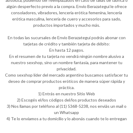
absoluta, pudiendo ser reemplazados en caso de fallas de fábrica o
algún desperfecto previo a la compra. Envio Berazategui le ofrece
consoladores, vibradores, lencería erótica femenina, lencería
erótica masculina, lencería de cuero y accesorios para sado,
productos importados y mucho más.
En todas las sucursales de Envio Berazategui podrás abonar con
tarjetas de crédito y también tarjeta de débito:
En hasta 12 pagos.
En el resumen de tu tarjeta no vendrá ningún nombre alusivo a
nuestro sexshop, sino un nombre fantasía, para mantener tu
privacidad.
Como sexshop líder del mercado argentino buscamos satisfacer tu
deseo de comprar productos eróticos de manera súper rápida y
práctica.
1) Entrás en nuestro Sitio Web
2) Escogés el/los códigos del/los productos deseados
3) Nos llamas por teléfono al (11) 5368-5238, nos enviás un mail o
un Whatsapp
4) Te lo enviamos a tu domicilio y lo abonás cuando te lo entregan