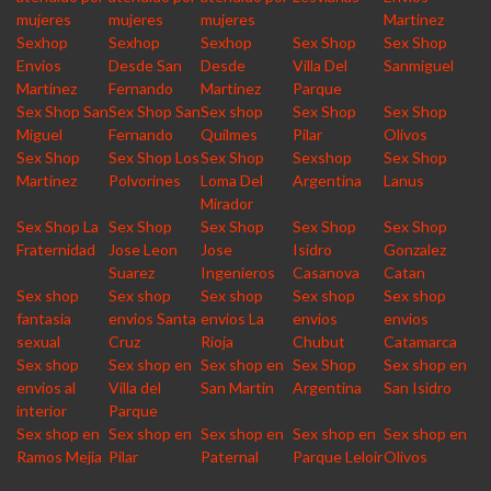
mujeres
mujeres
mujeres
Martinez
Sexhop
Sexhop
Sexhop
Sex Shop
Sex Shop
Envios
Desde San
Desde
Villa Del
Sanmiguel
Martinez
Fernando
Martinez
Parque
Sex Shop San
Sex Shop San
Sex shop
Sex Shop
Sex Shop
Miguel
Fernando
Quilmes
Pilar
Olivos
Sex Shop
Sex Shop Los
Sex Shop
Sexshop
Sex Shop
Martinez
Polvorines
Loma Del
Argentina
Lanus
Mirador
Sex Shop La
Sex Shop
Sex Shop
Sex Shop
Sex Shop
Fraternidad
Jose Leon
Jose
Isidro
Gonzalez
Suarez
Ingenieros
Casanova
Catan
Sex shop
Sex shop
Sex shop
Sex shop
Sex shop
fantasia
envios Santa
envios La
envios
envios
sexual
Cruz
Rioja
Chubut
Catamarca
Sex shop
Sex shop en
Sex shop en
Sex Shop
Sex shop en
envios al
Villa del
San Martin
Argentina
San Isidro
interior
Parque
Sex shop en
Sex shop en
Sex shop en
Sex shop en
Sex shop en
Ramos Mejia
Pilar
Paternal
Parque Leloir
Olivos