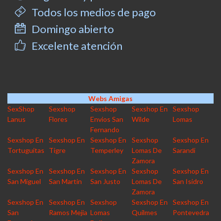
Todos los medios de pago
Domingo abierto
Excelente atención
Webs Amigas
SexShop
Sexshop
Sexshop
Sexshop En
Sexshop
Lanus
Flores
Envios San
Wilde
Lomas
Fernando
Sexshop En
Sexshop En
Sexshop En
Sexshop
Sexshop En
Tortuguitas
Tigre
Temperley
Lomas De
Sarandi
Zamora
Sexshop En
Sexshop En
Sexshop En
Sexshop
Sexshop En
San Miguel
San Martin
San Justo
Lomas De
San Isidro
Zamora
Sexshop En
Sexshop En
Sexshop
Sexshop En
Sexshop En
San
Ramos Mejia
Lomas
Quilmes
Pontevedra