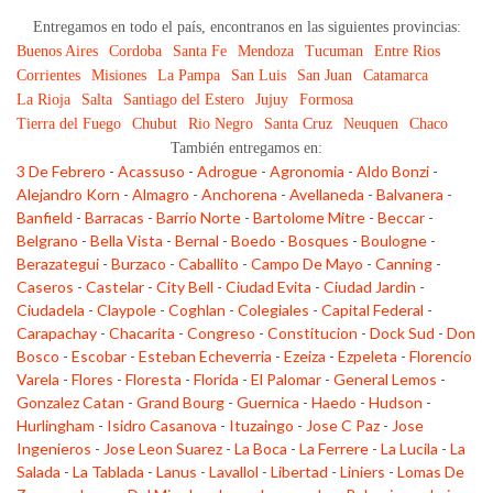
Entregamos en todo el país, encontranos en las siguientes provincias:
Buenos Aires
Cordoba
Santa Fe
Mendoza
Tucuman
Entre Rios
Corrientes
Misiones
La Pampa
San Luis
San Juan
Catamarca
La Rioja
Salta
Santiago del Estero
Jujuy
Formosa
Tierra del Fuego
Chubut
Rio Negro
Santa Cruz
Neuquen
Chaco
También entregamos en:
3 De Febrero
-
Acassuso
-
Adrogue
-
Agronomia
-
Aldo Bonzi
-
Alejandro Korn
-
Almagro
-
Anchorena
-
Avellaneda
-
Balvanera
-
Banfield
-
Barracas
-
Barrio Norte
-
Bartolome Mitre
-
Beccar
-
Belgrano
-
Bella Vista
-
Bernal
-
Boedo
-
Bosques
-
Boulogne
-
Berazategui
-
Burzaco
-
Caballito
-
Campo De Mayo
-
Canning
-
Caseros
-
Castelar
-
City Bell
-
Ciudad Evita
-
Ciudad Jardin
-
Ciudadela
-
Claypole
-
Coghlan
-
Colegiales
-
Capital Federal
-
Carapachay
-
Chacarita
-
Congreso
-
Constitucion
-
Dock Sud
-
Don
Bosco
-
Escobar
-
Esteban Echeverria
-
Ezeiza
-
Ezpeleta
-
Florencio
Varela
-
Flores
-
Floresta
-
Florida
-
El Palomar
-
General Lemos
-
Gonzalez Catan
-
Grand Bourg
-
Guernica
-
Haedo
-
Hudson
-
Hurlingham
-
Isidro Casanova
-
Ituzaingo
-
Jose C Paz
-
Jose
Ingenieros
-
Jose Leon Suarez
-
La Boca
-
La Ferrere
-
La Lucila
-
La
Salada
-
La Tablada
-
Lanus
-
Lavallol
-
Libertad
-
Liniers
-
Lomas De