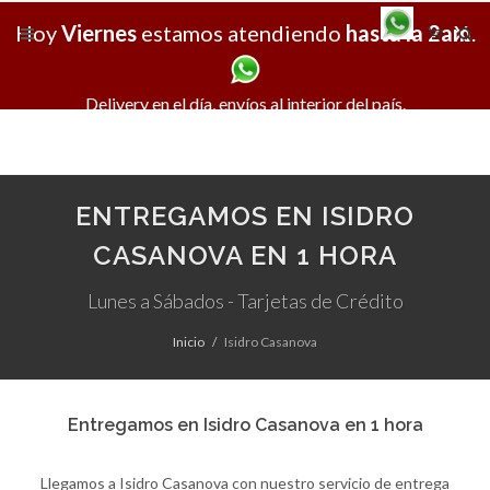
Hoy
Viernes
estamos atendiendo
hasta la 2am
X
.
Delivery en el día, envíos al interior del país.
ENTREGAMOS EN ISIDRO
CASANOVA EN 1 HORA
Lunes a Sábados - Tarjetas de Crédito
Inicio
Isidro Casanova
Entregamos en Isidro Casanova en 1 hora
Llegamos a Isidro Casanova con nuestro servicio de entrega