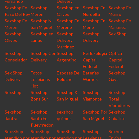
Fernando
Delivery
Sexshop En
Sexshop
Sexshop en
Sexshop En
Sexshop En
Paso Del Rey
Moron
Olivos
Nordelta
Munro
Sexshop En
Sexshop N
Sexshop En
Sexshop En
Sexshop En
Moron
San Miguel
Moreno
Merlo
Martinez
Sexshop
Sexshop en
Sexshop
Sexshop
Sex Shop
Olivos
Lanus
Delivery
Delivery
Martinez
Sexshop
Sexshop Con
Sexshop
Reflexologia
Optica
Consolador
Delivery
Argentino
Capital
Capital
Federal
Federal
Sex Shop
Fotos
Esposas De
Baterias
Sexshop
Delivery
Lesbianas
Peluche
Warnes
Gays
Hot
Sexshop
Sexshop
Sexshop X
Sexshop
Sexshop
Zona Sur
San Miguel
Viamonte
Total
Vibradores
Sexshop
Sexshop
sexshop
Sexshop Por
Sexshop
Tantra
Santa Fe
quilmes
San Miguel
Caballito
Pueyrredon
Sex-Shop
Sex-Shop
Sex-Shop
Sexshop
Sexhop
atendido por
atendido por
atendido por
Lesvianas
Envios