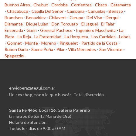
Buenos Aires
-
Chubut
-
Cordoba
-
Corrientes
-
Chaco
-
Catamarca
-
Chacabuco
-
Capilla Del Señor
-
Campana
-
Cañuelas
-
Berisso
-
Brandsen
-
Benavidez
-
Chilavert
-
Carupa
-
Del Viso
-
Derqui
-
Diamante
-
Dique Lujan
-
Don Torcuato
-
El Jaguel
-
El Talar
-
Ensenada
-
Garin
-
General Pacheco
-
Ingeniero Maschwitz
-
La
Plata
-
La Reja
-
La Fraternidad
-
La Horqueta
-
Los Cardales
-
Lobos
-
Gonnet
-
Monte
-
Moreno
-
Ringuelet
-
Partido de la Costa
-
Ruben Dario
-
Saenz Peña
-
Pilar
-
Villa Mercedes
-
San Vicente
-
Spegazzini
-
envioberazategui.com.ar
Un
sexshop
,
todo
lo
que buscás.
Total discreción.
Santa Fe 4456, Local 16, Galería Palermo
(a metros de Santa Maria de Oro)
Horario de atención:
Todos los días de 9:00 a 0 AM