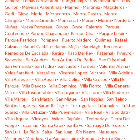
Zamora
-
Lomas Del Mirador
-
Longchamps
-
Los Polvorines
-
Luis
Guillon
-
Malvinas Argentinas
-
Marmol
-
Martinez
-
Mataderos
-
Gerli
-
Glew
-
Merlo
-
Microcentro
-
Monte Castro
-
Monte
Chingolo
-
Monte Grande
-
Monserrat
-
Moron
-
Munro
-
Nordelta
-
Nuñez
-
Nueva Pompeya
-
Olivos
-
Once
-
Palermo
-
Parque
Centenario
-
Parque Chacabuco
-
Parque Chas
-
Parque Leloir
-
Parque Patricios
-
Pompeya
-
Puerto Madero
-
Quilmes
-
Rafael
Calzada
-
Rafael Castillo
-
Ramos Mejia
-
Ranelagh
-
Recoleta
-
Remedios De Escalada
-
Retiro
-
Paso Del Rey
-
Paternal
-
Piñeyro
-
Saavedra
-
San Andres
-
San Antonio De Padua
-
San Cristobal
-
San Fernando
-
San Isidro
-
San Justo
-
Turdera
-
Valentin Alsina
-
Velez Sarsfield
-
Versailles
-
Vicente Lopez
-
Victoria
-
Villa Adelina
-
Villa Ballester
-
Villa Bosch
-
Villa Celina
-
Villa Crespo
-
Villa Del
Parque
-
Villa Devoto
-
Villa Dominico
-
Villa Fiorito
-
Villa General
Mitre
-
Villa Insuperable
-
Villa Lugano
-
Villa Luro
-
Villa Madero
-
Villa Martelli
-
San Martin
-
San Miguel
-
San Nicolas
-
San Telmo
-
Santos Lugares
-
Sarandi
-
Tigre
-
Tortuguitas
-
Tribunales
-
Tristan
Suarez
-
Villa Ortuzar
-
Villa Pueyrredon
-
Villa Real
-
Villa Soldati
-
Villa Urquiza
-
Virreyes
-
Wilde
-
Tapiales
-
Temperley
-
Tierra Del
Fuego
-
Tucuman
-
Santa Cruz
-
Santa Fe
-
Santiago Del Estero
-
San Luis
-
La Rioja
-
Salta
-
San Juan
-
Rio Negro
-
Neuquen
-
Misiones
-
Mendoza
-
La Pampa
-
Jujuy
-
Formosa
-
Entre Rios
-