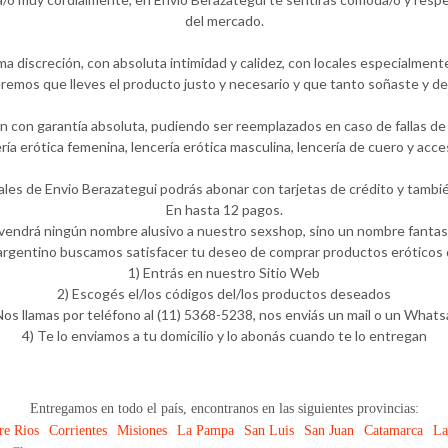
del mercado.
 discreción, con absoluta intimidad y calidez, con locales especialment
emos que lleves el producto justo y necesario y que tanto soñaste y de
 con garantía absoluta, pudiendo ser reemplazados en caso de fallas de f
ría erótica femenina, lencería erótica masculina, lencería de cuero y a
ales de Envio Berazategui podrás abonar con tarjetas de crédito y tambié
En hasta 12 pagos.
 vendrá ningún nombre alusivo a nuestro sexshop, sino un nombre fantasí
rgentino buscamos satisfacer tu deseo de comprar productos eróticos d
1) Entrás en nuestro Sitio Web
2) Escogés el/los códigos del/los productos deseados
Nos llamas por teléfono al (11) 5368-5238, nos enviás un mail o un What
4) Te lo enviamos a tu domicilio y lo abonás cuando te lo entregan
Entregamos en todo el país, encontranos en las siguientes provincias:
re Rios
Corrientes
Misiones
La Pampa
San Luis
San Juan
Catamarca
La