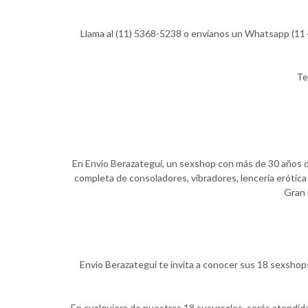
Llama al (11) 5368-5238 o envíanos un Whatsapp (11 4
Te
En Envio Berazategui, un sexshop con más de 30 años de 
completa de consoladores, vibradores, lencería erótica 
Gran 
Envio Berazategui te invita a conocer sus 18 sexshops
En cualquiera de nuestras 18 sucursales, serás atendid