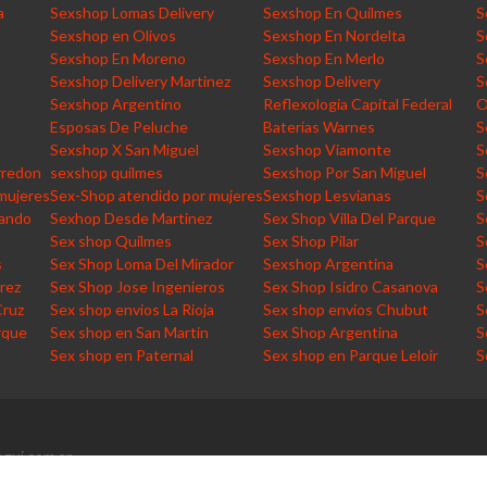
a
Sexshop Lomas Delivery
Sexshop En Quilmes
S
Sexshop en Olivos
Sexshop En Nordelta
S
Sexshop En Moreno
Sexshop En Merlo
S
Sexshop Delivery Martinez
Sexshop Delivery
S
Sexshop Argentino
Reflexologia Capital Federal
O
Esposas De Peluche
Baterias Warnes
S
Sexshop X San Miguel
Sexshop Viamonte
S
rredon
sexshop quilmes
Sexshop Por San Miguel
S
mujeres
Sex-Shop atendido por mujeres
Sexshop Lesvianas
S
nando
Sexhop Desde Martinez
Sex Shop Villa Del Parque
S
Sex shop Quilmes
Sex Shop Pilar
S
s
Sex Shop Loma Del Mirador
Sexshop Argentina
S
rez
Sex Shop Jose Ingenieros
Sex Shop Isidro Casanova
S
Cruz
Sex shop envios La Rioja
Sex shop envios Chubut
S
rque
Sex shop en San Martin
Sex Shop Argentina
S
Sex shop en Paternal
Sex shop en Parque Leloir
S
gui.com.ar