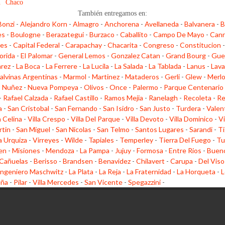
n
Chaco
También entregamos en:
Bonzi
-
Alejandro Korn
-
Almagro
-
Anchorena
-
Avellaneda
-
Balvanera
-
B
es
-
Boulogne
-
Berazategui
-
Burzaco
-
Caballito
-
Campo De Mayo
-
Cann
les
-
Capital Federal
-
Carapachay
-
Chacarita
-
Congreso
-
Constitucion
lorida
-
El Palomar
-
General Lemos
-
Gonzalez Catan
-
Grand Bourg
-
Gue
arez
-
La Boca
-
La Ferrere
-
La Lucila
-
La Salada
-
La Tablada
-
Lanus
-
Lava
alvinas Argentinas
-
Marmol
-
Martinez
-
Mataderos
-
Gerli
-
Glew
-
Merl
-
Nuñez
-
Nueva Pompeya
-
Olivos
-
Once
-
Palermo
-
Parque Centenario
-
Rafael Calzada
-
Rafael Castillo
-
Ramos Mejia
-
Ranelagh
-
Recoleta
-
Re
a
-
San Cristobal
-
San Fernando
-
San Isidro
-
San Justo
-
Turdera
-
Valen
a Celina
-
Villa Crespo
-
Villa Del Parque
-
Villa Devoto
-
Villa Dominico
-
Vi
rtin
-
San Miguel
-
San Nicolas
-
San Telmo
-
Santos Lugares
-
Sarandi
-
Ti
la Urquiza
-
Virreyes
-
Wilde
-
Tapiales
-
Temperley
-
Tierra Del Fuego
-
Tu
en
-
Misiones
-
Mendoza
-
La Pampa
-
Jujuy
-
Formosa
-
Entre Rios
-
Bueno
Cañuelas
-
Berisso
-
Brandsen
-
Benavidez
-
Chilavert
-
Carupa
-
Del Viso
Ingeniero Maschwitz
-
La Plata
-
La Reja
-
La Fraternidad
-
La Horqueta
-
L
eña
-
Pilar
-
Villa Mercedes
-
San Vicente
-
Spegazzini
-