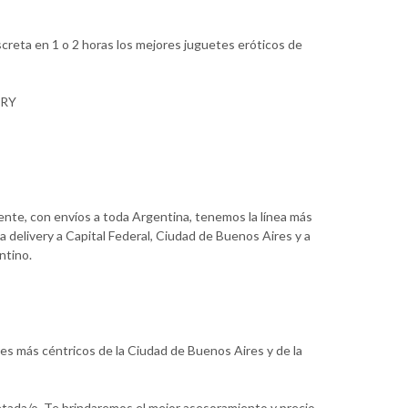
creta en 1 o 2 horas los mejores juguetes eróticos de
ERY
iente, con envíos a toda Argentina, tenemos la línea más
a delivery a Capital Federal, Ciudad de Buenos Aires y a
ntino.
res más céntricos de la Ciudad de Buenos Aires y de la
etada/o. Te brindaremos el mejor asesoramiento y precio