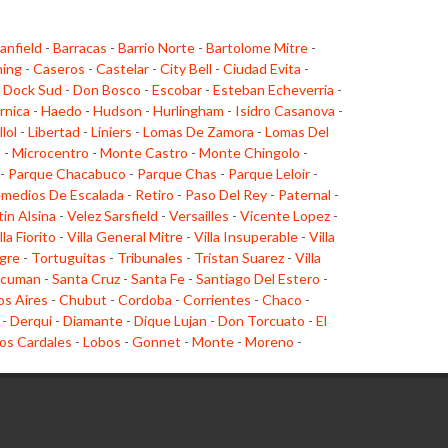
anfield
-
Barracas
-
Barrio Norte
-
Bartolome Mitre
-
ing
-
Caseros
-
Castelar
-
City Bell
-
Ciudad Evita
-
-
Dock Sud
-
Don Bosco
-
Escobar
-
Esteban Echeverria
-
rnica
-
Haedo
-
Hudson
-
Hurlingham
-
Isidro Casanova
-
llol
-
Libertad
-
Liniers
-
Lomas De Zamora
-
Lomas Del
o
-
Microcentro
-
Monte Castro
-
Monte Chingolo
-
-
Parque Chacabuco
-
Parque Chas
-
Parque Leloir
-
medios De Escalada
-
Retiro
-
Paso Del Rey
-
Paternal
-
tin Alsina
-
Velez Sarsfield
-
Versailles
-
Vicente Lopez
-
lla Fiorito
-
Villa General Mitre
-
Villa Insuperable
-
Villa
gre
-
Tortuguitas
-
Tribunales
-
Tristan Suarez
-
Villa
cuman
-
Santa Cruz
-
Santa Fe
-
Santiago Del Estero
-
s Aires
-
Chubut
-
Cordoba
-
Corrientes
-
Chaco
-
-
Derqui
-
Diamante
-
Dique Lujan
-
Don Torcuato
-
El
os Cardales
-
Lobos
-
Gonnet
-
Monte
-
Moreno
-