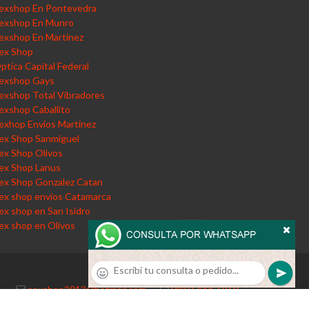
exshop En Pontevedra
exshop En Munro
exshop En Martinez
ex Shop
ptica Capital Federal
exshop Gays
exshop Total Vibradores
exshop Caballito
exhop Envios Martinez
ex Shop Sanmiguel
ex Shop Olivos
ex Shop Lanus
ex Shop Gonzalez Catan
ex shop envios Catamarca
ex shop en San Isidro
ex shop en Olivos
sexshop2013@hotmail.com
·
0810-444-6969