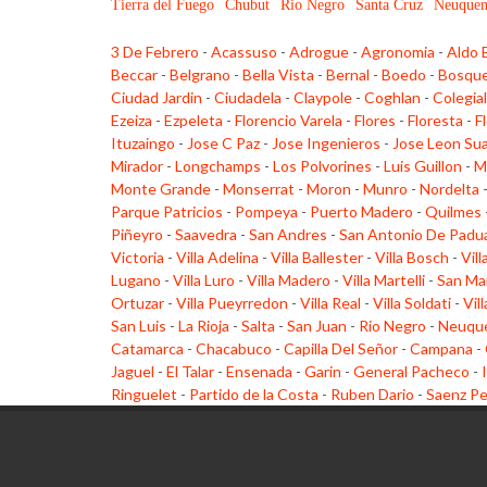
Tierra del Fuego
Chubut
Rio Negro
Santa Cruz
Neuque
3 De Febrero
-
Acassuso
-
Adrogue
-
Agronomia
-
Aldo 
Beccar
-
Belgrano
-
Bella Vista
-
Bernal
-
Boedo
-
Bosqu
Ciudad Jardin
-
Ciudadela
-
Claypole
-
Coghlan
-
Colegia
Ezeiza
-
Ezpeleta
-
Florencio Varela
-
Flores
-
Floresta
-
F
Ituzaingo
-
Jose C Paz
-
Jose Ingenieros
-
Jose Leon Su
Mirador
-
Longchamps
-
Los Polvorines
-
Luis Guillon
-
M
Monte Grande
-
Monserrat
-
Moron
-
Munro
-
Nordelta
Parque Patricios
-
Pompeya
-
Puerto Madero
-
Quilmes
Piñeyro
-
Saavedra
-
San Andres
-
San Antonio De Padu
Victoria
-
Villa Adelina
-
Villa Ballester
-
Villa Bosch
-
Vill
Lugano
-
Villa Luro
-
Villa Madero
-
Villa Martelli
-
San Ma
Ortuzar
-
Villa Pueyrredon
-
Villa Real
-
Villa Soldati
-
Vil
San Luis
-
La Rioja
-
Salta
-
San Juan
-
Rio Negro
-
Neuqu
Catamarca
-
Chacabuco
-
Capilla Del Señor
-
Campana
-
Jaguel
-
El Talar
-
Ensenada
-
Garin
-
General Pacheco
-
Ringuelet
-
Partido de la Costa
-
Ruben Dario
-
Saenz P