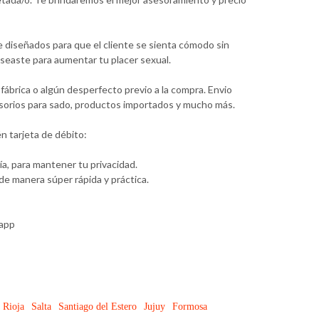
e diseñados para que el cliente se sienta cómodo sin
seaste para aumentar tu placer sexual.
ábrica o algún desperfecto previo a la compra. Envio
ccesorios para sado, productos importados y mucho más.
n tarjeta de débito:
a, para mantener tu privacidad.
e manera súper rápida y práctica.
sapp
 Rioja
Salta
Santiago del Estero
Jujuy
Formosa