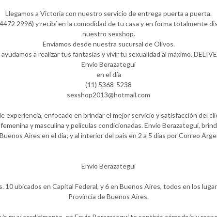
Llegamos a Victoria con nuestro servicio de entrega puerta a puerta.
472 2996) y recibí en la comodidad de tu casa y en forma totalmente dis
nuestro sexshop.
Enviamos desde nuestra sucursal de Olivos.
 ayudamos a realizar tus fantasías y vivir tu sexualidad al máximo. DELIV
Envio Berazategui
en el día
(11) 5368-5238
sexshop2013@hotmail.com
experiencia, enfocado en brindar el mejor servicio y satisfacción del cl
femenina y masculina y películas condicionadas. Envio Berazategui, brind
Buenos Aires en el día; y al interior del pais en 2 a 5 días por Correo Arge
Envio Berazategui
. 10 ubicados en Capital Federal, y 6 en Buenos Aires, todos en los luga
Provincia de Buenos Aires.
a/o muy cordialmente, en Envio Berazategui te sentirás cómoda/o y resp