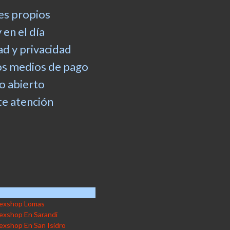
es propios
 en el día
d y privacidad
os medios de pago
 abierto
e atención
exshop Lomas
exshop En Sarandi
exshop En San Isidro