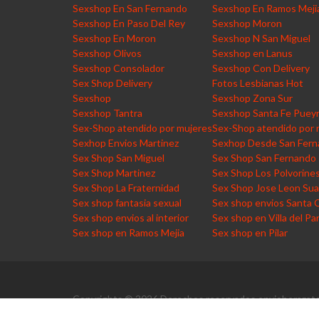
Sexshop En San Fernando
Sexshop En Ramos Meji
Sexshop En Paso Del Rey
Sexshop Moron
Sexshop En Moron
Sexshop N San Miguel
Sexshop Olivos
Sexshop en Lanus
Sexshop Consolador
Sexshop Con Delivery
Sex Shop Delivery
Fotos Lesbianas Hot
Sexshop
Sexshop Zona Sur
Sexshop Tantra
Sexshop Santa Fe Puey
Sex-Shop atendido por mujeres
Sex-Shop atendido por 
Sexhop Envios Martinez
Sexhop Desde San Fer
Sex Shop San Miguel
Sex Shop San Fernando
Sex Shop Martinez
Sex Shop Los Polvorine
Sex Shop La Fraternidad
Sex Shop Jose Leon Sua
Sex shop fantasia sexual
Sex shop envios Santa 
Sex shop envios al interior
Sex shop en Villa del Pa
Sex shop en Ramos Mejia
Sex shop en Pilar
Copyrights © 2026 Derechos reservados envioberazate