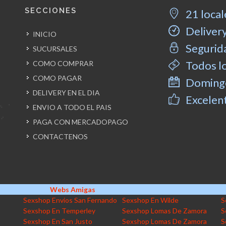
SECCIONES
21 local
Delivery
INICIO
Segurida
SUCURSALES
Todos l
COMO COMPRAR
COMO PAGAR
Domingo
DELIVERY EN EL DIA
Excelent
ENVIO A TODO EL PAIS
PAGA CON MERCADOPAGO
CONTACTENOS
Webs Amigas
Sexshop Envios San Fernando
Sexshop En Wilde
S
Sexshop En Temperley
Sexshop Lomas De Zamora
S
Sexshop En San Justo
Sexshop Lomas De Zamora
S