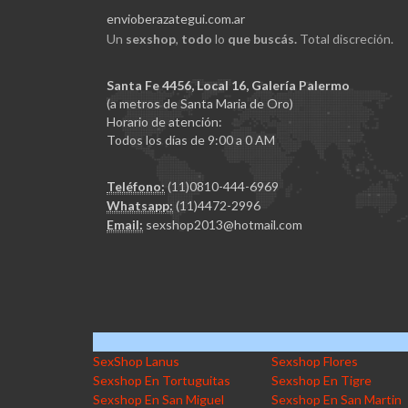
envioberazategui.com.ar
Un
sexshop
,
todo
lo
que buscás.
Total discreción.
Santa Fe 4456, Local 16, Galería Palermo
(a metros de Santa Maria de Oro)
Horario de atención:
Todos los días de 9:00 a 0 AM
Teléfono:
(11)0810-444-6969
Whatsapp:
(11)4472-2996
Email:
sexshop2013@hotmail.com
SexShop Lanus
Sexshop Flores
Sexshop En Tortuguitas
Sexshop En Tigre
Sexshop En San Miguel
Sexshop En San Martin